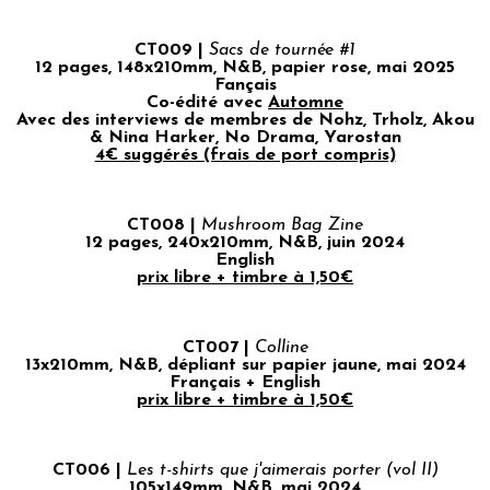
CT009 |
Sacs de tournée #1
12 pages, 148x210mm, N&B, papier rose, mai 2025
Fançais
Co-édité avec
Automne
Avec des interviews de membres de Nohz, Trholz, Akou
& Nina Harker, No Drama, Yarostan
4€ suggérés (frais de port compris)
CT008 |
Mushroom Bag Zine
12 pages, 240x210mm, N&B, juin 2024
English
prix libre + timbre à 1,50€
CT007 |
Colline
13x210mm, N&B, dépliant sur papier jaune, mai 2024
Français + English
prix libre + timbre à 1,50€
CT006 |
Les t-shirts que j'aimerais porter (vol II)
105x149mm, N&B, mai 2024